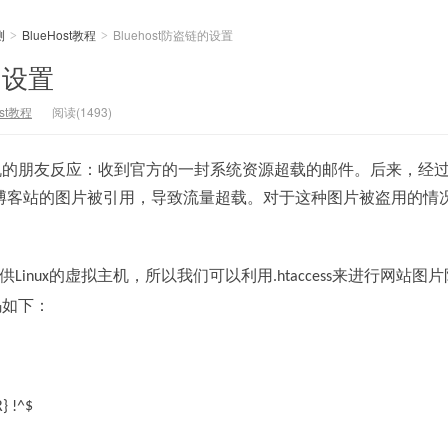
测
BlueHost教程
Bluehost防盗链的设置
>
>
的设置
ost教程
阅读(1493)
机的朋友反应：收到官方的一封系统资源超载的邮件。后来，经
博客站的图片被引用，导致流量超载。对于这种图片被盗用的情
供
的虚拟主机，所以我们可以利用
来进行网站图片
Linux
.htaccess
码如下：
} !^$