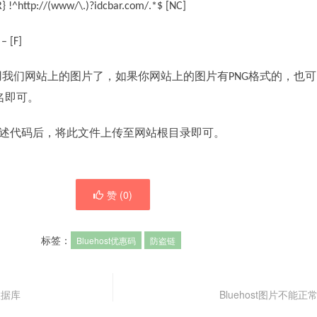
!^http://(www/\.)?idcbar.com/.*$ [NC]
– [F]
我们网站上的图片了，如果你网站上的图片有
格式的，也可
PNG
名即可。
述代码后，将此文件上传至网站根目录即可。
赞 (
0
)
标签：
Bluehost优惠码
防盗链
数据库
Bluehost图片不能