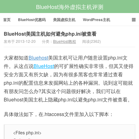
BlueHost海外虚拟主机评测
首页
BlueHost优惠码
美国虚拟主机
WordPress主机
美国VPS
美国服务器
BlueHost美国主机如何避免php.ini被查看
发布于 2013-12-20
分类：
BlueHost教程
阅读(2362)
大家都知道
Bluehost
美国主机可让用户随意设置php.ini文
件。从这点说
BlueHost
的可扩展性确实非常强，但其又使得
安全方面又有所欠缺，因为有很多黑客也常常通过查看
php.ini的配置信息来发掘网站上的各种漏洞。说到这可能就
有朋友问怎么办?其实这个问题很好解决，我们可以在
Bluehost美国主机上隐藏php.ini以避免php.ini文件被查看。
具体做法如下，在.htaccess文件里加入以下脚本：
<Files php.ini>