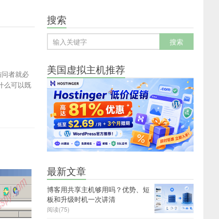
搜索
美国虚拟主机推荐
么访问者就必
什么可以既
最新文章
博客用共享主机够用吗？优势、短
板和升级时机一次讲清
阅读(75)