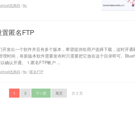
uehost优惠码
/
ftp
t设置匿名FTP
我们开发出一个软件并且有多个版本，希望提供给用户选择下载，这时开通匿
理时间，有新版本软件需要发布时只需要把它放在这个目录即可。Blueho
认开通。 1.匿名FTP帐户 ...
uehost优惠码
/
ftp
/
匿名FTP
1
2
下一页
尾页
共 2 页