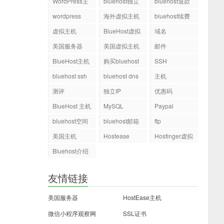
WordPress主
bluehost独立
bluehost退款
机
ip
wordpress
海外虚拟主机
bluehost续费
虚拟主机
BlueHost虚拟
域名
主机
美国服务器
美国虚拟主机
邮件
BlueHost主机
购买bluehost
SSH
php.ini文件
bluehost ssh
bluehost dns
主机
测评
独立IP
优惠码
BlueHost 主机
MySQL
Paypal
bluehost空间
bluehost邮箱
ftp
美国主机
Hostease
Hostinger虚拟
主机
Bluehost介绍
友情链接
美国服务器
HostEase主机
微信小程序观察网
SSL证书