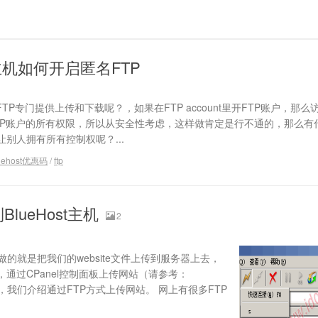
st主机如何开启匿名FTP
个FTP专门提供上传和下载呢？，如果在FTP account里开FTP账户，那
TP账户的所有权限，所以从安全性考虑，这样做肯定是行不通的，那么有
别人拥有所有控制权呢？...
uehost优惠码
/
ftp
lueHost主机
2
要做的就是把我们的website文件上传到服务器上去，
通过CPanel控制面板上传网站（请参考：
那么，我们介绍通过FTP方式上传网站。 网上有很多FTP