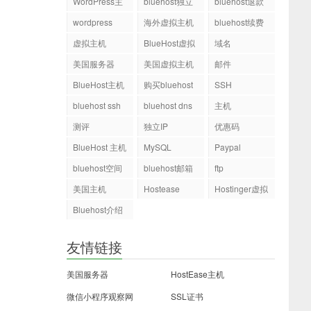
WordPress主
bluehost独立
bluehost退款
机
ip
wordpress
海外虚拟主机
bluehost续费
虚拟主机
BlueHost虚拟
域名
主机
美国服务器
美国虚拟主机
邮件
BlueHost主机
购买bluehost
SSH
php.ini文件
bluehost ssh
bluehost dns
主机
测评
独立IP
优惠码
BlueHost 主机
MySQL
Paypal
bluehost空间
bluehost邮箱
ftp
美国主机
Hostease
Hostinger虚拟
主机
Bluehost介绍
友情链接
美国服务器
HostEase主机
微信小程序观察网
SSL证书