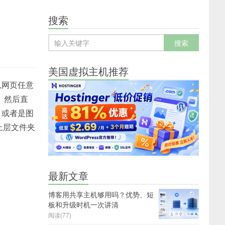
搜索
美国虚拟主机推荐
从网页任意
。然后直
，或者是图
上层文件夹
最新文章
博客用共享主机够用吗？优势、短
板和升级时机一次讲清
阅读(77)