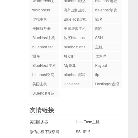
WordPress主
bluehost独立
bluehost退款
机
ip
wordpress
海外虚拟主机
bluehost续费
虚拟主机
BlueHost虚拟
域名
主机
美国服务器
美国虚拟主机
邮件
BlueHost主机
购买bluehost
SSH
php.ini文件
bluehost ssh
bluehost dns
主机
测评
独立IP
优惠码
BlueHost 主机
MySQL
Paypal
bluehost空间
bluehost邮箱
ftp
美国主机
Hostease
Hostinger虚拟
主机
Bluehost介绍
友情链接
美国服务器
HostEase主机
微信小程序观察网
SSL证书