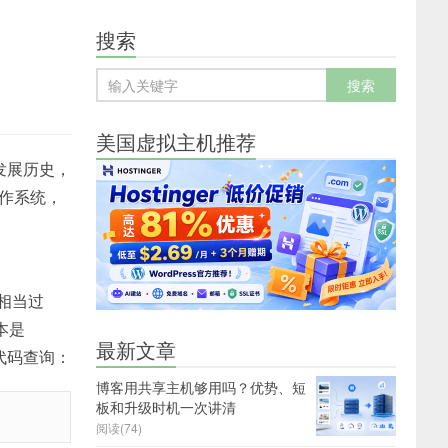
搜索
美国虚拟主机推荐
极发展历史，
操作系统，
也相当过
版本是
最新文章
令代码查询：
博客用共享主机够用吗？优势、短
板和升级时机一次讲清
阅读(74)