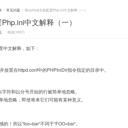
测
常见问题
BlueHost主机配置Php.ini中文解释（一）
>
>
置Php.ini中文解释（一）
题
阅读(1637)
i配置中文解释，如下：
’并放置在httpd.conf中的PHPIniDir指令指定的目录中。
白字符和以分号开始的行被简单地忽略。
)也被简单地忽略，即使将来它们可能有某种意义。
感的！所以”foo=bar”不同于”FOO=bar”。