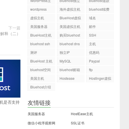
WordPress主
bluehost独立
bluehost退款
机
ip
wordpress
海外虚拟主机
bluehost续费
虚拟主机
BlueHost虚拟
域名
主机
美国服务器
美国虚拟主机
邮件
下一篇
i中文解释（二）
BlueHost主机
购买bluehost
SSH
php.ini文件
bluehost ssh
bluehost dns
主机
测评
独立IP
优惠码
BlueHost 主机
MySQL
Paypal
bluehost空间
bluehost邮箱
ftp
美国主机
Hostease
Hostinger虚拟
主机
Bluehost介绍
友情链接
国主机是否支持
美国服务器
HostEase主机
微信小程序观察网
SSL证书