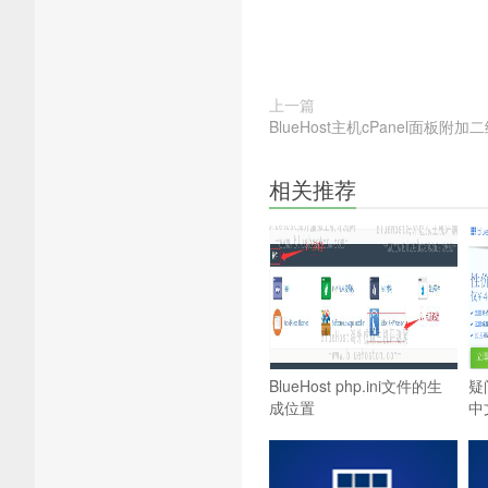
上一篇
BlueHost主机cPanel面板附
相关推荐
BlueHost php.ini文件的生
疑
成位置
中