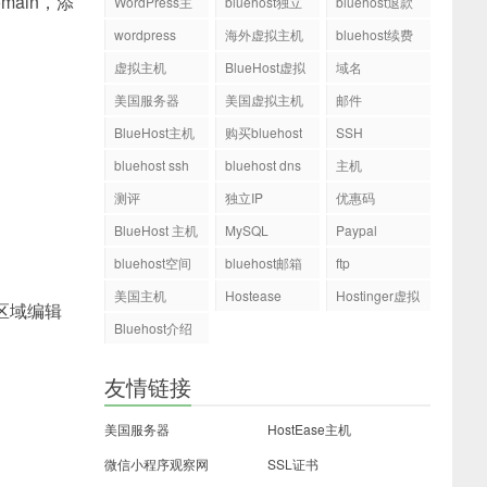
ain，添
WordPress主
bluehost独立
bluehost退款
机
ip
wordpress
海外虚拟主机
bluehost续费
虚拟主机
BlueHost虚拟
域名
主机
美国服务器
美国虚拟主机
邮件
BlueHost主机
购买bluehost
SSH
php.ini文件
bluehost ssh
bluehost dns
主机
测评
独立IP
优惠码
BlueHost 主机
MySQL
Paypal
bluehost空间
bluehost邮箱
ftp
美国主机
Hostease
Hostinger虚拟
区域编辑
主机
Bluehost介绍
友情链接
美国服务器
HostEase主机
微信小程序观察网
SSL证书