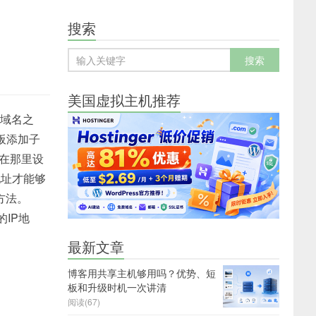
搜索
美国虚拟主机推荐
级域名之
板添加子
在那里设
地址才能够
方法。
的IP地
最新文章
博客用共享主机够用吗？优势、短
板和升级时机一次讲清
阅读(67)