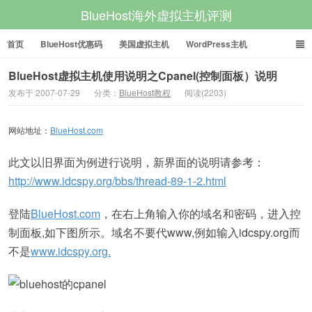
BlueHost海外虚拟主机评测
首页
BlueHost优惠码
美国虚拟主机
WordPress主机
美国VPS
美国服务器
BlueHost虚拟主机使用说明之Cpanel(控制面板）说明
发布于 2007-07-29
分类：
BlueHost教程
阅读(2203)
网站地址：
BlueHost.com
此文以旧界面为例进行说明，新界面的说明请参考：
http://www.idcspy.org/bbs/thread-89-1-2.html
登陆
BlueHost.com
，在右上角输入你的域名和密码，进入控
制面板,如下图所示。域名不要代www,例如输入idcspy.org而
不是
www.idcspy.org.