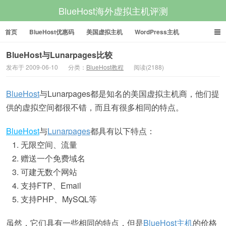
BlueHost海外虚拟主机评测
首页
BlueHost优惠码
美国虚拟主机
WordPress主机
美国VPS
美国服务器
BlueHost与Lunarpages比较
发布于 2009-06-10
分类：
BlueHost教程
阅读(2188)
BlueHost
与Lunarpages都是知名的美国虚拟主机商，他们提
供的虚拟空间都很不错，而且有很多相同的特点。
BlueHost
与
Lunarpages
都具有以下特点：
1. 无限空间、流量
2. 赠送一个免费域名
3. 可建无数个网站
4. 支持FTP、Email
5. 支持PHP、MySQL等
虽然，它们具有一些相同的特点，但是
BlueHost主机
的价格