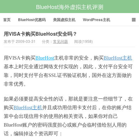
BlueHost海外虚拟主机评测
首页
BlueHost优惠码
美国虚拟主机
WordPress主机
美国VPS
美国服务器
用VISA卡购买BlueHost安全吗？
发布于 2009-03-31
分类：
常见问题
阅读(1958)
用VISA卡购买
BlueHost
主机非常的安全，购买
BlueHost主机
基本上时完全通过网络支付实现的，因此，支付平台安全可
靠，同时支付平台有SSL证书验证机制，国外在这方面做的
非常优秀。
如果必须要提高安全性的话，那就是要注意一些细节了，在
购买
BlueHost主机
并且成功用信用卡支付后，在你的账户结
算中会出现信用卡的使用的相关资讯，如果你对自己
BlueHost账户的密码强度担心或账户会临时借给别人用的
话，编辑掉这个资讯即可：