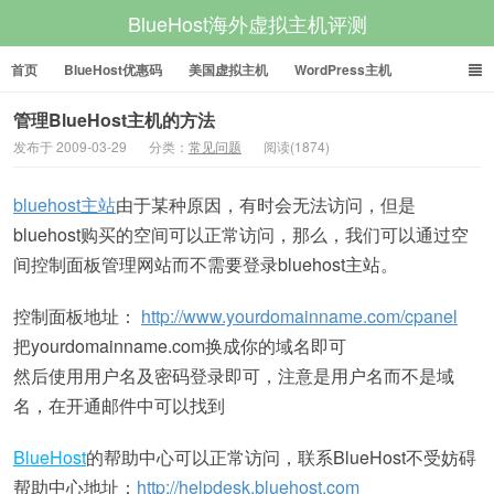
BlueHost海外虚拟主机评测
首页
BlueHost优惠码
美国虚拟主机
WordPress主机
美国VPS
美国服务器
管理BlueHost主机的方法
发布于 2009-03-29
分类：
常见问题
阅读(1874)
bluehost主站
由于某种原因，有时会无法访问，但是
bluehost购买的空间可以正常访问，那么，我们可以通过空
间控制面板管理网站而不需要登录bluehost主站。
控制面板地址：
http://www.yourdomainname.com/cpanel
把yourdomainname.com换成你的域名即可
然后使用用户名及密码登录即可，注意是用户名而不是域
名，在开通邮件中可以找到
BlueHost
的帮助中心可以正常访问，联系BlueHost不受妨碍
帮助中心地址：
http://helpdesk.bluehost.com