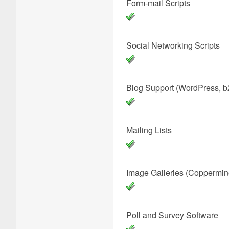
Form-mail 
Social Network
Blog Support (WordPress
Mailing
Image Galleries (Coppe
Poll and Surve