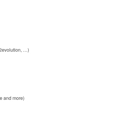
Scripts
ing Scripts
, b2evolution, …)
 Lists
rmine and more)
y Software