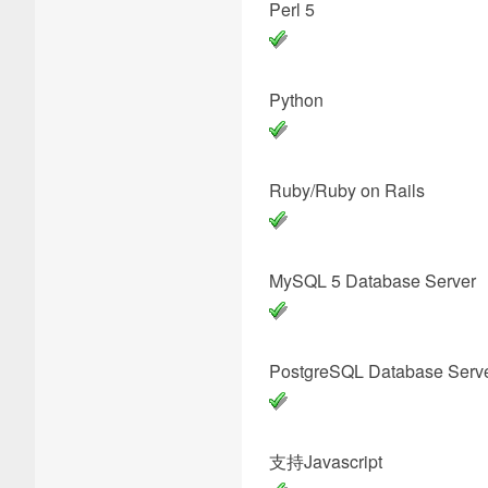
Per
Pyt
Ruby/Ruby 
MySQL 5 Datab
PostgreSQL Dat
支持Java