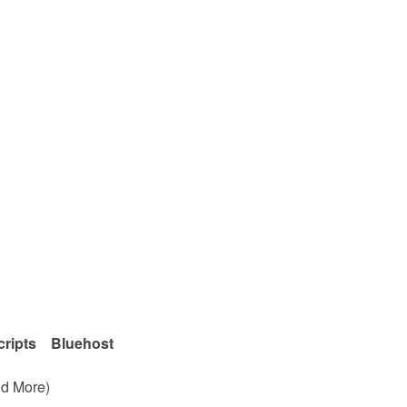
TML
ash
kwave
eScripts
ripts Bluehost
d More)