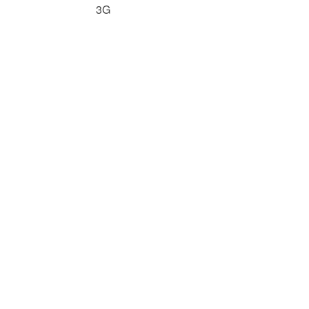
量 3G
Databases
BIN
brary
P 5
INI 文件