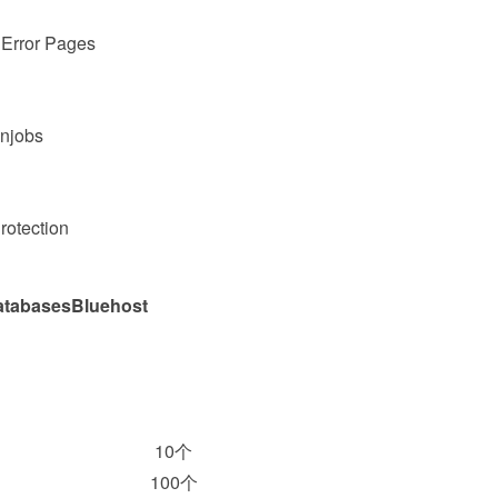
e Error Pages
m Cronjobs
in Protection
basesBluehost
tabases
量 10个
 100个