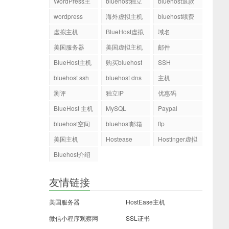
WordPress主
bluehost独立
bluehost退款
机
ip
wordpress
海外虚拟主机
bluehost续费
虚拟主机
BlueHost虚拟
域名
主机
美国服务器
美国虚拟主机
邮件
BlueHost主机
购买bluehost
SSH
php.ini文件
bluehost ssh
bluehost dns
主机
测评
独立IP
优惠码
BlueHost 主机
MySQL
Paypal
bluehost空间
bluehost邮箱
ftp
美国主机
Hostease
Hostinger虚拟
主机
Bluehost介绍
友情链接
美国服务器
HostEase主机
微信小程序观察网
SSL证书