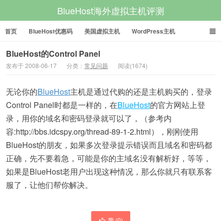
BlueHost海外虚拟主机评测
首页
BlueHost优惠码
美国虚拟主机
WordPress主机
美国VPS
美国服务器
BlueHost的Control Panel
发布于 2008-06-17
分类：
常见问题
阅读(1674)
无论你的
BlueHost
主机是通过代购的还是主机购买的，登录
Control Panel时都是一样的，在
BlueHost
的官方网站上登
录，用你的域名和密码登录就可以了，（参考内
容:http://bbs.idcspy.org/thread-89-1-2.html），刚刚使用
BlueHost的朋友，如果多次登录提示错误而且域名和密码都
正确，先不要着急，可能是你的主域名没有解析好，等等，
如果是BlueHost老用户出现这种情况，那么你就只有联系客
服了，让他们帮你解决。
赞 (
0
)