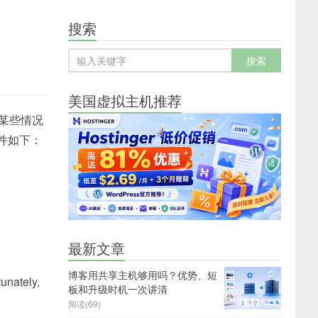
搜索
美国虚拟主机推荐
在某些情况
件如下：
最新文章
博客用共享主机够用吗？优势、短
unately,
板和升级时机一次讲清
阅读(69)