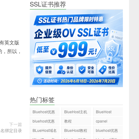
SSL证书推荐
有英文版
的，所以，
热门标签
Bluehost优惠
BlueHost主机
BlueHost
码
bluehost优惠
教程
cpanel
下一篇
码
级域名绑定目录
BLueHost域名
BlueHost教程
bluehost优惠