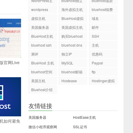
WordPress主
bluehost独立
bluehost退款
机
ip
wordpress
海外虚拟主机
bluehost续费
虚拟主机
BlueHost虚拟
域名
主机
美国服务器
美国虚拟主机
邮件
BlueHost主机
购买bluehost
SSH
php.ini文件
bluehost ssh
bluehost dns
主机
测评
独立IP
优惠码
新版官网Live
BlueHost 主机
MySQL
Paypal
bluehost空间
bluehost邮箱
ftp
美国主机
Hostease
Hostinger虚拟
主机
Bluehost介绍
友情链接
美国服务器
HostEase主机
国主机如何避免
微信小程序观察网
SSL证书