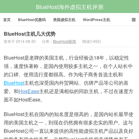
BlueHost海外虚拟主机评测
首页
BlueHost优惠码
美国虚拟主机
WordPress主机
美国VPS
美国服务器
BlueHost主机几大优势
发布于 2014-08-30
分类：
BlueHost新闻
阅读(1452)
BlueHost是老牌的美国主机，行业经验达18年，以稳定性
强，速度快著称，是国内使用较多主机之一，在个人站长中
的口碑、使用流行度都很高。作为电子商务首选主机和
BlueHost
主机也深受国内外贸网站、仿牌产品等公司的喜
爱。和
HosEase
主机还是满相似的同款主机，不过在速度方
面不如HostEase。
BlueHost主机在国内的知名度是很高的，是国内站长最早使
用的美国主机之一，到现在仍然拥有很多忠实的用户。这与
BlueHost公司一直以来提供的高性能虚拟主机产品以及良好