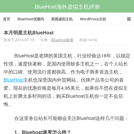
BlueHost海外虚拟主机评测
首页
BlueHost优惠码
美国虚拟主机
WordPress主机
美国VPS
美国服务器
本月明星主机BlueHost
发布于 2014-07-15
分类：
BlueHost新闻
阅读(1419)
BlueHost是老牌的美国主机，行业经验达18年，以稳定
性强，速度快著称，是国内使用较多主机之一，在个人站长
中的口碑、使用流行度都很高。作为电子商务首选主机，
BlueHost
主机也深受国内外贸网站、仿牌产品等公司的喜
爱。现在的优惠价格是每月4.95美元，如果你不想在虚拟主
机上折腾太多时间的话，购买Bluehost主机你一定不会后
悔。
在这里各位站长可能都会关注Bluehost这样几个问题：
1、Bluehost速度怎么样？