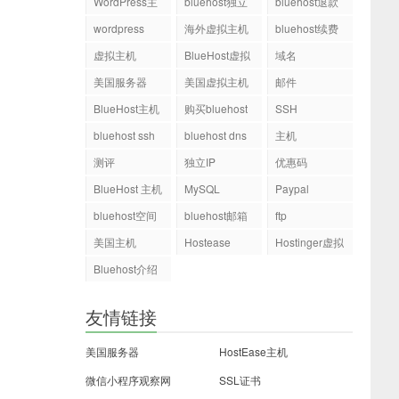
WordPress主
bluehost独立
bluehost退款
机
ip
wordpress
海外虚拟主机
bluehost续费
虚拟主机
BlueHost虚拟
域名
主机
美国服务器
美国虚拟主机
邮件
BlueHost主机
购买bluehost
SSH
php.ini文件
bluehost ssh
bluehost dns
主机
测评
独立IP
优惠码
BlueHost 主机
MySQL
Paypal
bluehost空间
bluehost邮箱
ftp
美国主机
Hostease
Hostinger虚拟
主机
Bluehost介绍
友情链接
美国服务器
HostEase主机
微信小程序观察网
SSL证书