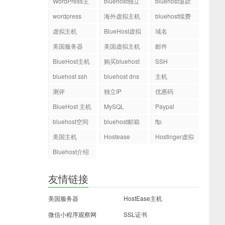
WordPress主
bluehost独立
bluehost退款
机
ip
wordpress
海外虚拟主机
bluehost续费
虚拟主机
BlueHost虚拟
域名
主机
美国服务器
美国虚拟主机
邮件
BlueHost主机
购买bluehost
SSH
php.ini文件
bluehost ssh
bluehost dns
主机
测评
独立IP
优惠码
BlueHost 主机
MySQL
Paypal
bluehost空间
bluehost邮箱
ftp
美国主机
Hostease
Hostinger虚拟
主机
Bluehost介绍
友情链接
美国服务器
HostEase主机
微信小程序观察网
SSL证书