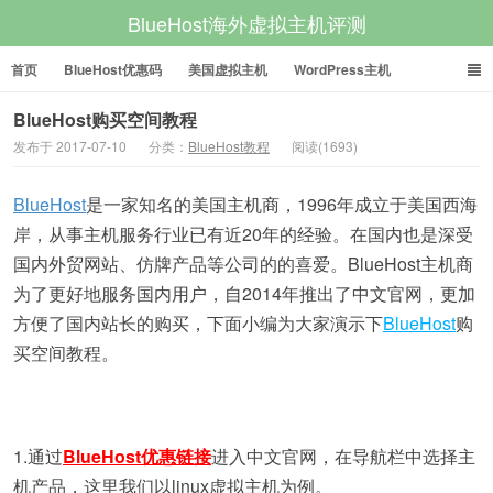
BlueHost海外虚拟主机评测
首页
BlueHost优惠码
美国虚拟主机
WordPress主机
美国VPS
美国服务器
BlueHost购买空间教程
发布于 2017-07-10
分类：
BlueHost教程
阅读(1693)
BlueHost
是一家知名的美国主机商，1996年成立于美国西海
岸，从事主机服务行业已有近20年的经验。在国内也是深受
国内外贸网站、仿牌产品等公司的的喜爱。BlueHost主机商
为了更好地服务国内用户，自2014年推出了中文官网，更加
方便了国内站长的购买，下面小编为大家演示下
BlueHost
购
买空间教程。
1.通过
BlueHost优惠链接
进入中文官网，在导航栏中选择主
机产品，这里我们以linux虚拟主机为例。