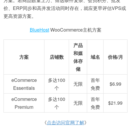
方案。若商品数量上万、筛选条件复杂、会员积分、批发
价、ERP同步和高并发活动同时存在，就应更早评估VPS或
更高资源方案。
BlueHost
WooCommerce主机方案
产品
和媒
方案
店铺数
域名
价格/月
体存
储
eCommerce
多达100
首年
无限
$6.99
Essentials
个
免费
eCommerce
多达100
首年
无限
$21.99
Premium
个
免费
《
点击访问官网了解
》