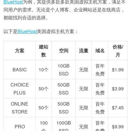
BlueHost
为例，其提供多款多款美国虚拟主机方案，满足不
同用户的需求。无论是个人博客、企业网站还是在线商店，
都能找到合适的选择。
以下是
BlueHost
美国虚拟主机方案：
建站
价格/
方案
空间
流量
域名
数
月
10GB
首年
BASIC
10个
无限
$1.99
SSD
免费
CHOICE
50GB
首年
50个
无限
$3.99
PLUS
SSD
免费
ONLINE
50GB
首年
50个
无限
$7.45
STORE
SSD
免费
100
100GB
首年
PRO
无限
$9.99
个
SSD
免费