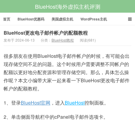
BlueHost海外虚拟主机评测
首页
BlueHost优惠码
美国虚拟主机
WordPress主机
美国VPS
美国服务器
BlueHost更改电子邮件帐户的配额教程
发布于 2024-06-13
分类：
BlueHost教程
阅读(681)
很多朋友在使用BlueHost电子邮件帐户的时候，有可能会出
现存储空间不足的问题。这个时候用户需要调整不同帐户的
配额以更好地分配资源和管理存储空间。那么，具体怎么操
作呢？本文小编带大家一起来看一下BlueHost更改电子邮件
帐户的配额教程。
1、登录
BlueHost官网
，进入
BlueHost
控制面板。
2、单击侧面导航栏中的cPanel电子邮件选项卡。