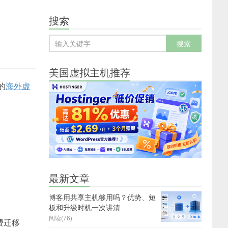
搜索
美国虚拟主机推荐
的
海外虚
最新文章
博客用共享主机够用吗？优势、短
板和升级时机一次讲清
阅读(76)
费迁移