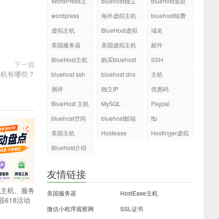
WordPress主
bluehost独立
bluehost退款
机
ip
wordpress
海外虚拟主机
bluehost续费
虚拟主机
BlueHost虚拟
域名
主机
美国服务器
美国虚拟主机
邮件
BlueHost主机
购买bluehost
SSH
下一篇
php.ini文件
主机有哪些？
bluehost ssh
bluehost dns
主机
测评
独立IP
优惠码
BlueHost 主机
MySQL
Paypal
bluehost空间
bluehost邮箱
ftp
美国主机
Hostease
Hostinger虚拟
主机
Bluehost介绍
友情链接
拟主机、服务
美国服务器
HostEase主机
器618活动
微信小程序观察网
SSL证书