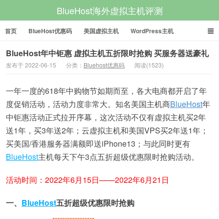
BlueHost海外虚拟主机评测
首页
BlueHost优惠码
美国虚拟主机
WordPress主机
美国VPS
美国服务器
BlueHost年中钜惠 虚拟主机五折限时抢购 买服务器送豪礼
发布于 2022-06-15
分类：
Bluehost优惠码
阅读(1523)
一年一度的618年中购物节如期而至，各大电商都开启了年
度促销活动，活动力度非常大。知名美国主机商
BlueHost
年
中钜惠活动正式拉开序幕，这次活动不仅有虚拟主机买2年
送1年，买3年送2年；云虚拟主机和美国VPS买2年送1年；
买美国/香港服务器满额即送iPhone13；与此同时更有
BlueHost
主机每天下午3点五折超级优惠限时抢购活动。
活动时间：2022年6月15日——2022年6月21日
一、
BlueHost
五折超级优惠限时抢购