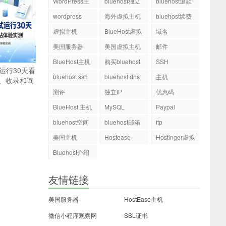
WordPress主
bluehost独立
bluehost退款
机
ip
wordpress
海外虚拟主机
bluehost续费
虚拟主机
BlueHost虚拟
域名
主机
美国服务器
美国虚拟主机
邮件
BlueHost主机
购买bluehost
SSH
试运行30天看
php.ini文件
bluehost ssh
bluehost dns
主机
、收录和询
测评
独立IP
优惠码
BlueHost 主机
MySQL
Paypal
bluehost空间
bluehost邮箱
ftp
美国主机
Hostease
Hostinger虚拟
主机
Bluehost介绍
友情链接
美国服务器
HostEase主机
微信小程序观察网
SSL证书