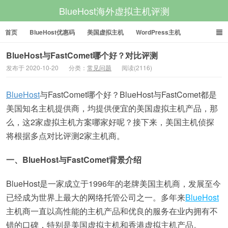
BlueHost海外虚拟主机评测
首页
BlueHost优惠码
美国虚拟主机
WordPress主机
美国VPS
美国服务器
BlueHost与FastComet哪个好？对比评测
发布于 2020-10-20
分类：
常见问题
阅读(2116)
BlueHost
与FastComet哪个好？BlueHost与FastComet都是
美国知名主机提供商，均提供便宜的美国虚拟主机产品，那
么，这2家虚拟主机方案哪家好呢？接下来，美国主机侦探
将根据多点对比评测2家主机商。
一、BlueHost与FastComet背景介绍
BlueHost是一家成立于1996年的老牌美国主机商，发展至今
已经成为世界上最大的网络托管公司之一。多年来
BlueHost
主机商一直以高性能的主机产品和优良的服务在业内拥有不
错的口碑，特别是美国虚拟主机和香港虚拟主机产品。