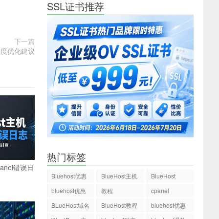
SSL证书推荐
下一篇
机速度优化建议
热门标签
Panel错误日
Bluehost优惠
BlueHost主机
BlueHost
码
bluehost优惠
教程
cpanel
码
BLueHost域名
BlueHost教程
bluehost优惠