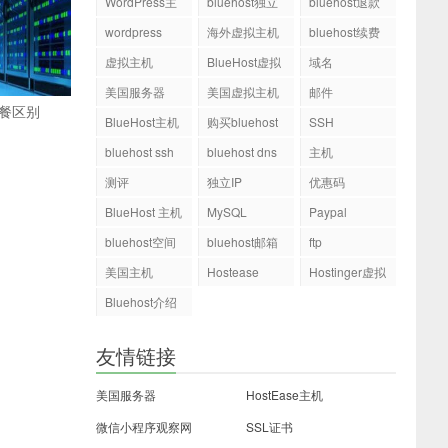
WordPress主
bluehost独立
bluehost退款
机
ip
wordpress
海外虚拟主机
bluehost续费
虚拟主机
BlueHost虚拟
域名
主机
美国服务器
美国虚拟主机
邮件
套餐区别
BlueHost主机
购买bluehost
SSH
php.ini文件
bluehost ssh
bluehost dns
主机
测评
独立IP
优惠码
BlueHost 主机
MySQL
Paypal
bluehost空间
bluehost邮箱
ftp
美国主机
Hostease
Hostinger虚拟
主机
Bluehost介绍
友情链接
美国服务器
HostEase主机
微信小程序观察网
SSL证书