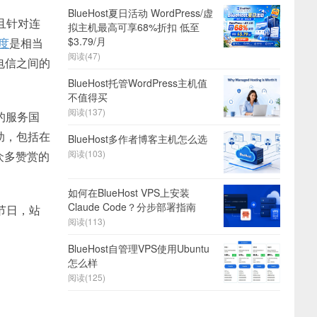
BlueHost夏日活动 WordPress/虚
且针对连
拟主机最高可享68%折扣 低至
$3.79/月
速度
是相当
阅读(47)
电信之间的
BlueHost托管WordPress主机值
不值得买
阅读(137)
的服务国
助，包括在
BlueHost多作者博客主机怎么选
阅读(103)
众多赞赏的
如何在BlueHost VPS上安装
Claude Code？分步部署指南
节日，站
阅读(113)
BlueHost自管理VPS使用Ubuntu
怎么样
阅读(125)