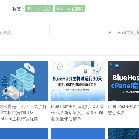
标签：
BlueHost主机
bluehost优惠码
修改教程
BlueHost主
站带宽是什么？一文了解
BlueHost主机试运行30天看
BlueHost主机c
拟主机带宽作用及
什么？新站速度、收录和询
志怎么看
lueHost主机带宽优势
盘质量评估清单