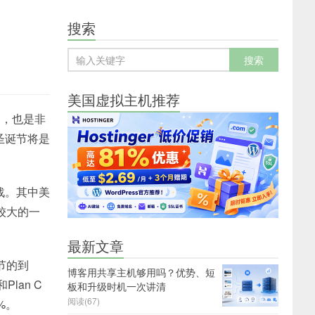
搜索
美国虚拟主机推荐
日，也是非
圣诞节将是
战。其中美
较大的一
最新文章
节的到
博客用共享主机够用吗？优势、短
Plan C
板和升级时机一次讲清
阅读(67)
%。