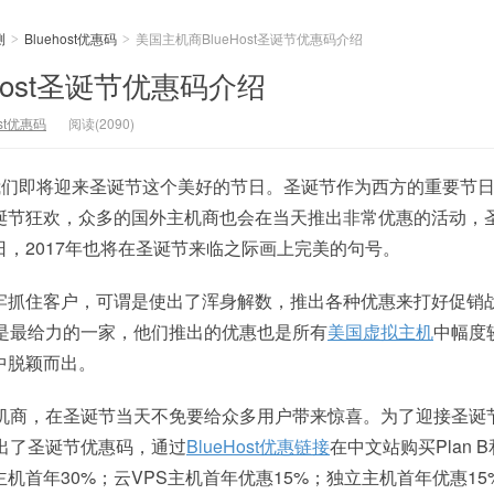
测
Bluehost优惠码
美国主机商BlueHost圣诞节优惠码介绍
>
>
Host圣诞节优惠码介绍
ost优惠码
阅读(2090)
周我们即将迎来圣诞节这个美好的节日。圣诞节作为西方的重要节
诞节狂欢，众多的国外主机商也会在当天推出非常优惠的活动，
，2017年也将在圣诞节来临之际画上完美的句号。
牢抓住客户，可谓是使出了浑身解数，推出各种优惠来打好促销
是最给力的一家，他们推出的优惠也是所有
美国虚拟主机
中幅度
中脱颖而出。
机商，在圣诞节当天不免要给众多用户带来惊喜。为了迎接圣诞
前退出了圣诞节优惠码，通过
BlueHost优惠链接
在中文站购买Plan B和
机首年30%；云VPS主机首年优惠15%；独立主机首年优惠15