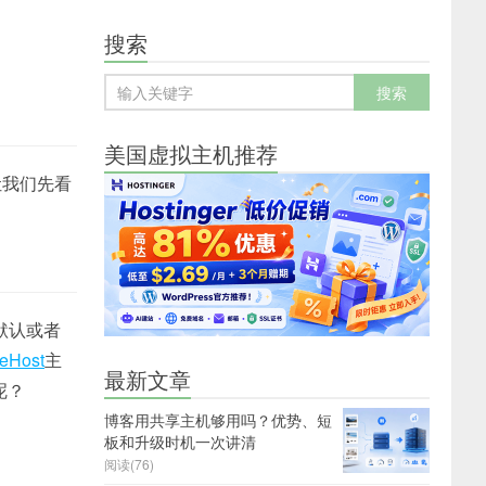
搜索
美国虚拟主机推荐
让我们先看
默认或者
eHost
主
最新文章
呢？
博客用共享主机够用吗？优势、短
板和升级时机一次讲清
阅读(76)