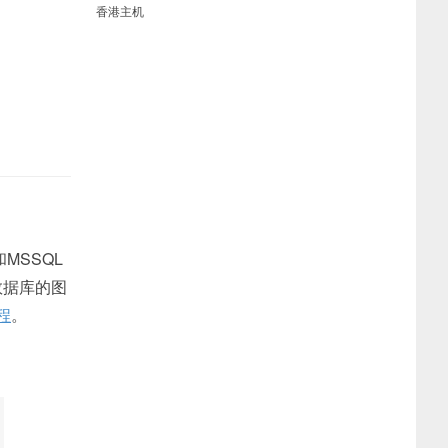
香港主机
和MSSQL
数据库的图
程
。