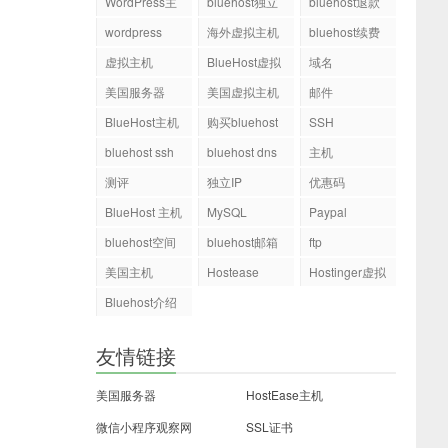
WordPress主
bluehost独立
bluehost退款
机
ip
wordpress
海外虚拟主机
bluehost续费
虚拟主机
BlueHost虚拟
域名
主机
美国服务器
美国虚拟主机
邮件
BlueHost主机
购买bluehost
SSH
php.ini文件
bluehost ssh
bluehost dns
主机
测评
独立IP
优惠码
BlueHost 主机
MySQL
Paypal
bluehost空间
bluehost邮箱
ftp
美国主机
Hostease
Hostinger虚拟
主机
Bluehost介绍
友情链接
美国服务器
HostEase主机
微信小程序观察网
SSL证书