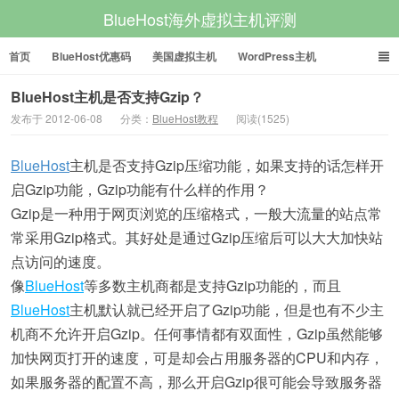
BlueHost海外虚拟主机评测
首页
BlueHost优惠码
美国虚拟主机
WordPress主机
美国VPS
美国服务器
BlueHost主机是否支持Gzip？
发布于 2012-06-08
分类：
BlueHost教程
阅读(1525)
BlueHost
主机是否支持Gzip压缩功能，如果支持的话怎样开
启Gzip功能，Gzip功能有什么样的作用？
Gzip是一种用于网页浏览的压缩格式，一般大流量的站点常
常采用Gzip格式。其好处是通过Gzip压缩后可以大大加快站
点访问的速度。
像
BlueHost
等多数主机商都是支持Gzip功能的，而且
BlueHost
主机默认就已经开启了Gzip功能，但是也有不少主
机商不允许开启Gzip。任何事情都有双面性，Gzip虽然能够
加快网页打开的速度，可是却会占用服务器的CPU和内存，
如果服务器的配置不高，那么开启Gzip很可能会导致服务器