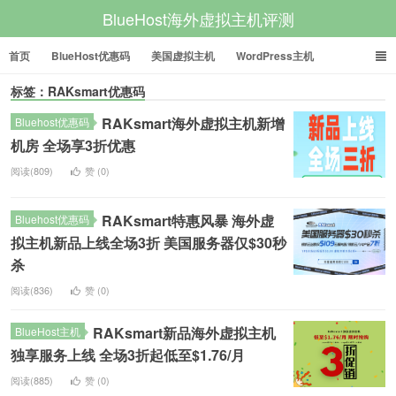
BlueHost海外虚拟主机评测
首页
BlueHost优惠码
美国虚拟主机
WordPress主机
标签：RAKsmart优惠码
美国VPS
美国服务器
RAKsmart海外虚拟主机新增
Bluehost优惠码
机房 全场享3折优惠
阅读(809)
赞 (
0
)
RAKsmart特惠风暴 海外虚
Bluehost优惠码
拟主机新品上线全场3折 美国服务器仅$30秒
杀
阅读(836)
赞 (
0
)
RAKsmart新品海外虚拟主机
BlueHost主机
独享服务上线 全场3折起低至$1.76/月
阅读(885)
赞 (
0
)