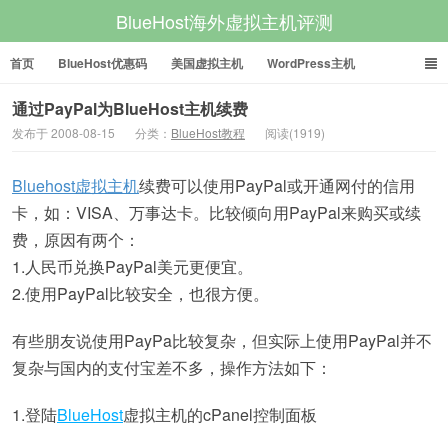
BlueHost海外虚拟主机评测
首页
BlueHost优惠码
美国虚拟主机
WordPress主机
美国VPS
美国服务器
通过PayPal为BlueHost主机续费
发布于 2008-08-15
分类：
BlueHost教程
阅读(1919)
Bluehost虚拟主机
续费可以使用PayPal或开通网付的信用
卡，如：VISA、万事达卡。比较倾向用PayPal来购买或续
费，原因有两个：
1.人民币兑换PayPal美元更便宜。
2.使用PayPal比较安全，也很方便。
有些朋友说使用PayPa比较复杂，但实际上使用PayPal并不
复杂与国内的支付宝差不多，操作方法如下：
1.登陆
BlueHost
虚拟主机的cPanel控制面板