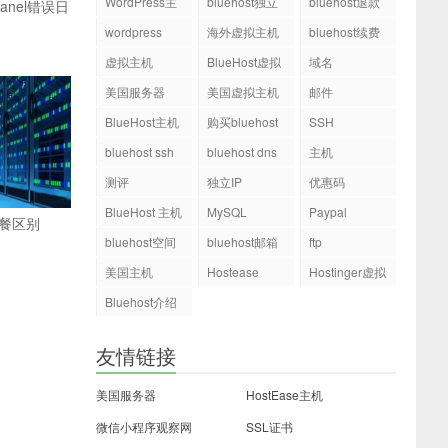
WordPress主
bluehost独立
bluehost退款
Panel错误日
机
ip
wordpress
海外虚拟主机
bluehost续费
虚拟主机
BlueHost虚拟
域名
主机
美国服务器
美国虚拟主机
邮件
BlueHost主机
购买bluehost
SSH
php.ini文件
bluehost ssh
bluehost dns
主机
测评
独立IP
优惠码
BlueHost 主机
MySQL
Paypal
套餐区别
bluehost空间
bluehost邮箱
ftp
美国主机
Hostease
Hostinger虚拟
主机
Bluehost介绍
友情链接
美国服务器
HostEase主机
微信小程序观察网
SSL证书