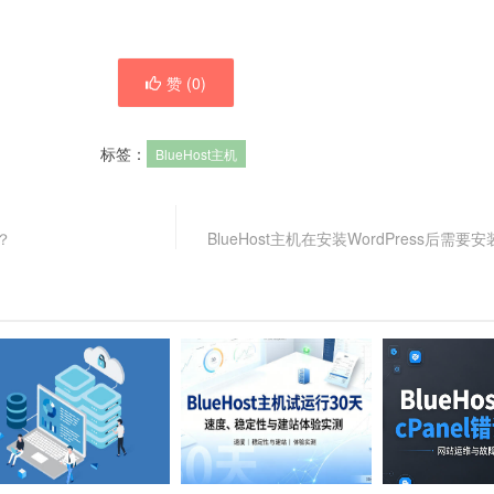
赞 (
0
)
标签：
BlueHost主机
？
BlueHost主机在安装WordPress后需要