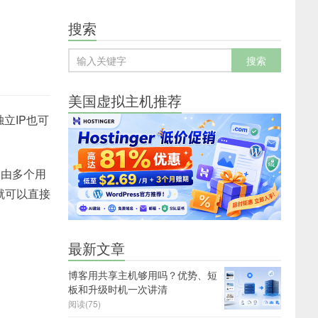
搜索
美国虚拟主机推荐
立IP也可
P由多个用
就可以直接
最新文章
博客用共享主机够用吗？优势、短
板和升级时机一次讲清
阅读(75)