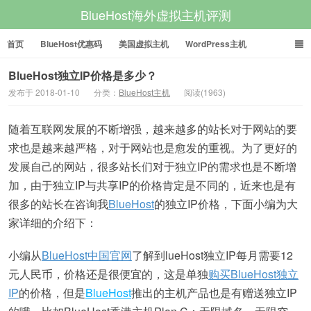
BlueHost海外虚拟主机评测
首页
BlueHost优惠码
美国虚拟主机
WordPress主机
美国VPS
美国服务器
BlueHost独立IP价格是多少？
发布于 2018-01-10
分类：
BlueHost主机
阅读(1963)
随着互联网发展的不断增强，越来越多的站长对于网站的要
求也是越来越严格，对于网站也是愈发的重视。为了更好的
发展自己的网站，很多站长们对于独立IP的需求也是不断增
加，由于独立IP与共享IP的价格肯定是不同的，近来也是有
很多的站长在咨询我
BlueHost
的独立IP价格，下面小编为大
家详细的介绍下：
小编从
BlueHost中国官网
了解到lueHost独立IP每月需要12
元人民币，价格还是很便宜的，这是单独
购买BlueHost独立
IP
的价格，但是
BlueHost
推出的主机产品也是有赠送独立IP