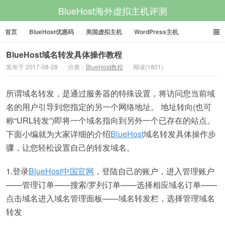
BlueHost海外虚拟主机评测
首页
BlueHost优惠码
美国虚拟主机
WordPress主机
美国VPS
美国服务器
BlueHost域名转发具体操作教程
发布于 2017-08-28
分类：
BlueHost教程
阅读(1801)
所谓域名转发，是通过服务器的特殊设置，将访问您当前域
名的用户引导到您指定的另一个网络地址。 地址转向(也可
称“URL转发”)即将一个域名指向到另外一个已存在的站点。
下面小编就为大家详细的介绍
BlueHost
域名转发具体操作步
骤，让您轻松设置自己的转发域名。
1.登录
BlueHost中国官网
，登陆自己的账户，进入管理账户
——管理订单——搜索/罗列订单——选择相应域名订单——
点击域名进入域名管理面板——域名转发栏，选择管理域名
转发