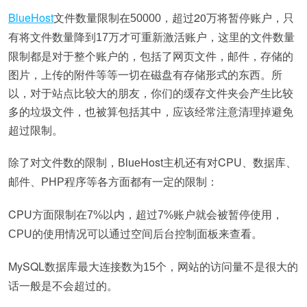
BlueHost
文件数量限制在
超过20
50000
，
万将暂停账户，只
这里的文件数量
有将文件数量降到
17
万才可重新激活账户，
限制都是对于整个账户的，包括了网页文件，邮件，存储的
图片，上传的附件等等一切在磁盘有存储形式的东西。所
以，对于站点比较大的朋友，你们的缓存文件夹会产生比较
多的垃圾文件，也被算包括其中，应该经常注意清理掉避免
超过限制。
除了对文件数的限制，
Host主机还有对CPU
Blue
、数据库、
邮件、
PHP
程序等各方面都有一定的限制：
CPU
方面限制在
7%
以内，超过
7%
账户就会被暂停使用，
CPU
的使用情况可以通过空间后台控制面板来查看。
MySQL
数据库最大连接数为
15
个，网站的访问量不是很大的
话一般是不会超过的。