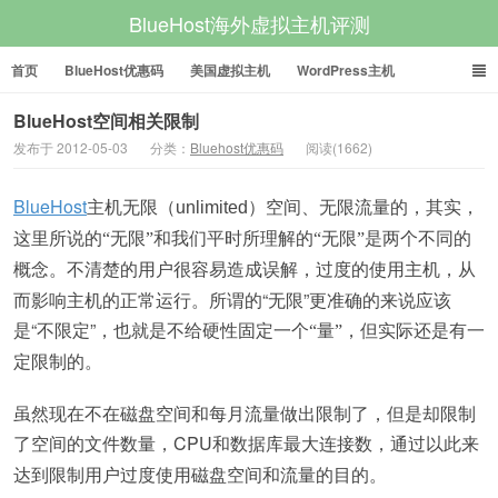
BlueHost海外虚拟主机评测
首页
BlueHost优惠码
美国虚拟主机
WordPress主机
美国VPS
美国服务器
BlueHost空间相关限制
发布于 2012-05-03
分类：
Bluehost优惠码
阅读(1662)
BlueHost
主机无限（
空间、无限流量的，其实，
unlimited
）
这里所说的
“
无限
”
和我们平时所理解的
“
无限
”
是两个不同的
不清楚的用户很容易造成误解，过度的使用主机，从
概念。
而影响主机的正常运行。所谓的“无限”更准确的来说应该
是“不限定”，也就是不给硬性固定一个
，但实际还是有一
“
量
”
定限制的。
虽然现在不在磁盘空间和每月流量做出限制了，但是却限制
了空间的文件数量，CPU
以此来
和数据库最大连接数，通过
达到限制用户过度使用磁盘空间和流量的目的。