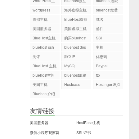
WordPress主
bluehost独立
bluehost退款
机
ip
wordpress
海外虚拟主机
bluehost续费
虚拟主机
BlueHost虚拟
域名
主机
美国服务器
美国虚拟主机
邮件
BlueHost主机
购买bluehost
SSH
php.ini文件
bluehost ssh
bluehost dns
主机
测评
独立IP
优惠码
BlueHost 主机
MySQL
Paypal
bluehost空间
bluehost邮箱
ftp
美国主机
Hostease
Hostinger虚拟
主机
Bluehost介绍
友情链接
美国服务器
HostEase主机
微信小程序观察网
SSL证书