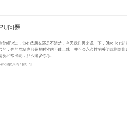
CPU问题
我们也曾经说过，但有些朋友还是不清楚，今天我们再来说一下，BlueHost超资
号的，你的网站也只是暂时性的不能上线，并不会永久性的关闭或删除帐
况经常出现，那么建议你考...
uehost优惠码
/
超CPU