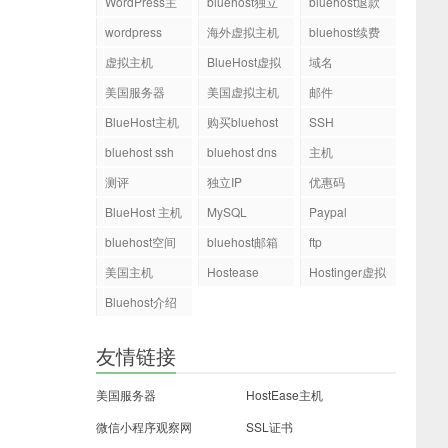
WordPress主
bluehost独立
bluehost退款
机
ip
wordpress
海外虚拟主机
bluehost续费
虚拟主机
BlueHost虚拟
域名
主机
美国服务器
美国虚拟主机
邮件
BlueHost主机
购买bluehost
SSH
php.ini文件
bluehost ssh
bluehost dns
主机
测评
独立IP
优惠码
BlueHost 主机
MySQL
Paypal
bluehost空间
bluehost邮箱
ftp
美国主机
Hostease
Hostinger虚拟
主机
Bluehost介绍
友情链接
美国服务器
HostEase主机
微信小程序观察网
SSL证书